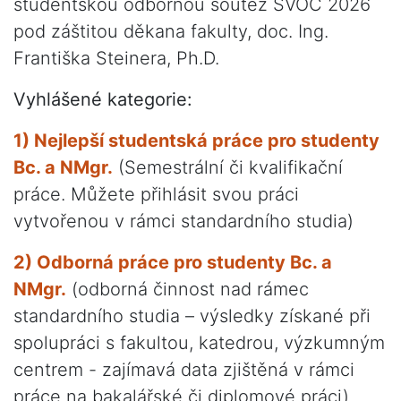
studentskou odbornou soutěž SVOČ 2026
pod záštitou děkana fakulty, doc. Ing.
Františka Steinera, Ph.D.
Vyhlášené kategorie:
1) Nejlepší studentská práce pro studenty
Bc. a NMgr.
(Semestrální či kvalifikační
práce. Můžete přihlásit svou práci
vytvořenou v rámci standardního studia)
2) Odborná práce pro studenty Bc. a
NMgr.
(odborná činnost nad rámec
standardního studia – výsledky získané při
spolupráci s fakultou, katedrou, výzkumným
centrem - zajímavá data zjištěná v rámci
práce na bakalářské či diplomové práci)